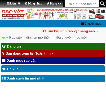
Liên hệ
Đăng nhập
Đăng ký
Chuyên mục
Tìm kiếm tin rao vặt nâng cao
Raovatbinhdinh.vn mở thêm nhiều chuyên mục mới
Chia sẽ tin đã đăng lên Facebook
Đăng tin
Bạn đang xem tin Toàn tỉnh
Danh mục rao vặt
Tin VIP
Danh sách tin mới nhất