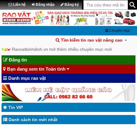
Liên hệ
Đăng nhập
Đăng ký
Chuyên mục
Tìm kiếm tin rao vặt nâng cao
Raovatbinhdinh.vn mở thêm nhiều chuyên mục mới
Chia sẽ tin đã đăng lên Facebook
Đăng tin
Bạn đang xem tin Toàn tỉnh
Danh mục rao vặt
Tin VIP
Danh sách tin mới nhất