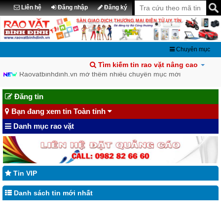
Liên hệ
Đăng nhập
Đăng ký
Chuyên mục
Tìm kiếm tin rao vặt nâng cao
Raovatbinhdinh.vn mở thêm nhiều chuyên mục mới
Chia sẽ tin đã đăng lên Facebook
Đăng tin
Bạn đang xem tin Toàn tỉnh
Danh mục rao vặt
Tin VIP
Danh sách tin mới nhất