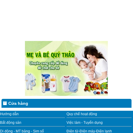
Cửa hàng
Hướng dẫn
Quy chế hoạt động
Bất động sản
Việc làm - Tuyển dụng
Di động - MT bảng - Sim số
Điện tử-Điện máy-Điện lạnh